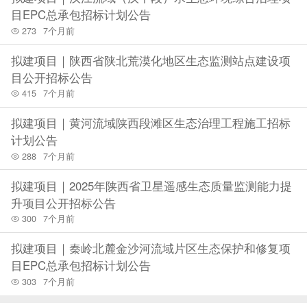
目EPC总承包招标计划公告
资审文件。
273
7个月前
6.2 请申请人于202
3
年
11
月
11
日
08
时00分至202
3
年
11
月
15
日
18
时00分在中建鼎正项目管理有限公司（陕西铜川市新区
拟建项目｜陕西省陕北荒漠化地区生态监测站点建设项
长虹南路山水雅庭 6 栋 1 单元 3 层 301 室）持单位介绍信、
目公开招标公告
网上报名回执、授权委托书及授权人身份证原件（法人参加
415
7个月前
持身份证原件、法人证明）、上述资料
复印件进行现场确
认。
拟建项目｜黄河流域陕西段滩区生态治理工程施工招标
7.资格预审申请文件的递交
计划公告
7.1 资格预审申请文件递交的截止时间为 202
3
年
11
月
21
288
7个月前
日
1
1
时
0
0
分 ，地点为铜川市公共资源交易中心开标
四
室
（房建市政类）。
拟建项目｜2025年陕西省卫星遥感生态质量监测能力提
7.2 逾期送达的或者未送达指定地点的资格预审申请文
升项目公开招标公告
件，招标人不予受理。
300
7个月前
7.3 资格预审申请文件递交方式：现场递交, 网上递交。
拟建项目｜秦岭北麓金沙河流域片区生态保护和修复项
8.发布公告的媒介
目EPC总承包招标计划公告
本次招标公告在《陕西省公共资源交易平台》、《陕西采
303
7个月前
购与招标网》媒介上发布。