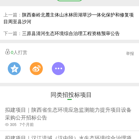
3.2
.5
申请人在各级建设诚信信息平台未被列为限制参与投
上一篇：
陕西秦岭北麓主体山水林田湖草沙一体化保护和修复项
标的行为人；
目周至县沙河
3.2
.6
申请人资质基本信息及项目负责人（项目经理）基本
信息应在“陕西省建筑市场监督与诚信信息发布平台” 可查
下一篇：
三原县清河生态环境综合治理工程资格预审公告
询；
3.2
.7
段近3年无骗取中标或出现严重违约、重大工程质量
0
人打赏
举报
问题。
4.资格预审方式
本次资格预审采用有限数量制。
5.投标确认时间
同类招投标项目
5.1
投标确认时间从202
3
年
11
月
11
日
08
时00分至202
3
年
11
月
15
日
18
时00分。
拟建项目｜陕西省生态环境应急监测能力提升项目设备
采购公开招标公告
6.资审文件的获取
305
7个月前
6.1 请于 202
3
年
11
月
11
日
08
时00分至202
3
年
11
月
15
日
18
时
拟建项目｜汉江流域（汉中段）水生态环境综合治理项
00分从陕西省公共资源交易平台（www.sxggzyjy.cn）下载