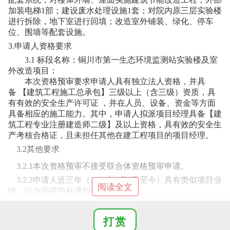
加装电梯1部；建设废水处理设施1套；对院内原三层实验楼
进行拆除，地下室进行回填；改造室外铺装、绿化、停车
位、围墙等配套设施。
3.申请人资格要求
3.1 标段名称：
铜川市第一生态环境监测站实验楼及室
外改造项目
：
本次资格预审要求申请人具
有独立法人资格，并具
备 【建筑工程施工总承包】三级以上（含三级）资质，具
有有效的安全生产许可证 ，并
在人员、设备、资金等方面
具备相应的施工能力。其中，
申请人
拟派项目
经理具备【建
筑工程专业注册建造师二级】及以上资格，具有效的安全生
产考核合格证，且未担任其他在建工程项目的项目经理。
3.2其他要求
3.2
.1
本次资格预审不接受联合体资格预审申请。
3.2
.2
申请人近三年（20
20
年1月1日至今）具有类似项目业
阅读全文
绩，以合同或中标通知书为准；
3.2
.3
申请人近三年财务状况良好 ；
打赏
3.2
.4
申请人不得在“信用中国”网站被列为失信被执行人；