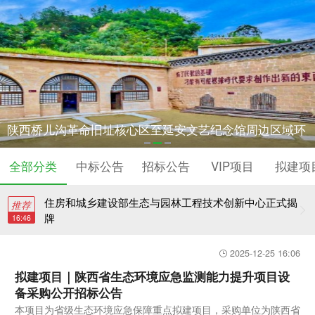
多地空气质量反弹被中央生态环保督察点名
陕西桥儿沟革命旧址核心区至延安文艺纪念馆周边区域环
陕西生态环境监测专业技术人员大比武决赛在西安开赛
境整治工程
全部分类
中标公告
招标公告
VIP项目
拟建项
住房和城乡建设部生态与园林工程技术创新中心正式揭
推荐
牌
16:46
2025-12-25 16:06
多地空气质量反弹被中央生态环保督察点名
拟建项目｜陕西省生态环境应急监测能力提升项目设
备采购公开招标公告
本项目为省级生态环境应急保障重点拟建项目，采购单位为陕西省