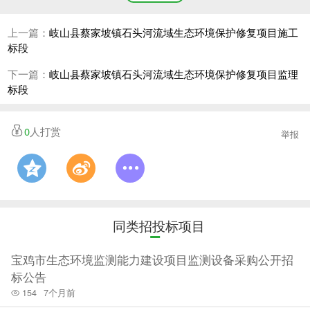
容为：安装道闸、广播、监控系统、导视系统、垃圾箱；安
上一篇：
岐山县蔡家坡镇石头河流域生态环境保护修复项目施工
装成品道闸、更换电动伸缩门；安装成品六角凉亭、移动厕
标段
所。具体内容详见工程量清单。
下一篇：
岐山县蔡家坡镇石头河流域生态环境保护修复项目监理
标段
3.申请人资格要求
3.1 标段名称：天台山交通及生态环境建设项目一标段：本
0
人打赏
举报
次资格预审要求申请人具备具备独立法人资格，有效营业执
照且年检合格，具有建设行政主管部门颁发的市政公用工程
施工总承包三级或建筑工程施工总承包三级及以上资质，并
具有有效的企业安全生产许可证无不良行为记录；在人员、
同类招投标项目
设备、资金等方面具有相应的施工能力。其中，申请人拟派
的项目负责人须具备建设行政主管部门核发的市政公用工程
宝鸡市生态环境监测能力建设项目监测设备采购公开招
专业或建筑工程专业二级及以上注册建造师执业资格，并取
标公告
154
7个月前
得安全生产考核合格证（建安B证），且无在建工程及不良