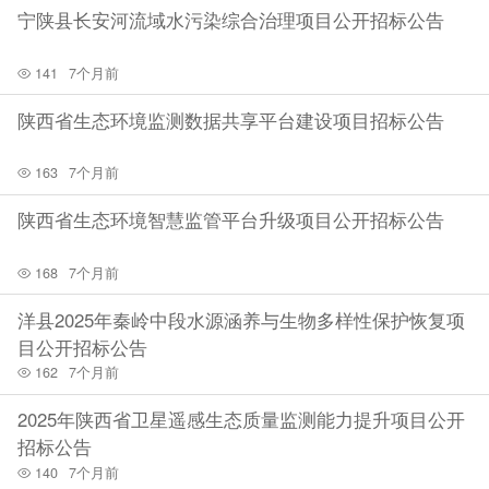
记录；
宁陕县长安河流域水污染综合治理项目公开招标公告
标段名称：天台山交通及生态环境建设项目二标段：本次资
141
7个月前
格预审要求申请人具备具备独立法人资格，有效营业执照且
陕西省生态环境监测数据共享平台建设项目招标公告
年检合格，具有建设行政主管部门颁发的市政公用工程施工
总承包三级或建筑工程施工总承包三级及以上资质，并具有
163
7个月前
有效的企业安全生产许可证；在人员、设备、资金等方面具
陕西省生态环境智慧监管平台升级项目公开招标公告
有相应的施工能力。其中，申请人拟派的项目负责人须具备
建设行政主管部门核发的市政公用工程专业或建筑工程专业
168
7个月前
二级及以上注册建造师执业资格，并取得安全生产考核合格
洋县2025年秦岭中段水源涵养与生物多样性保护恢复项
证（建安B证），且无在建工程及不良记录；
目公开招标公告
162
7个月前
标段名称：天台山交通及生态环境建设项目三标段：本次资
格预审要求申请人具备具备独立法人资格，有效营业执照且
2025年陕西省卫星遥感生态质量监测能力提升项目公开
招标公告
年检合格，具有建设行政主管部门颁发的电子与智能化工程
140
7个月前
专业承包二级及以上资质，并具有有效的企业安全生产许可