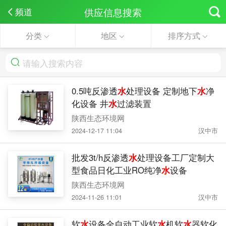
供应信息搜索
频道
分类
地区
排序方式
0.5吨反渗透
水
处理设备 定制地下
水
净
化设备 井
水
过滤装置
陕西生态环境网
2024-12-17 11:04
汉中市
批发3t/h反渗透
水
处理设备工厂定制大
型食品日化工业RO纯净
水
设备
陕西生态环境网
2024-11-26 11:01
汉中市
软
水
设备全自动工业软
水
机软
水
器软化