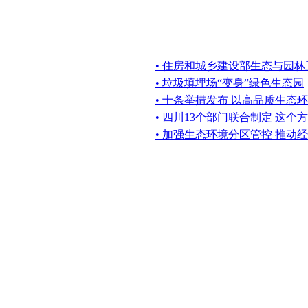
• 住房和城乡建设部生态与园
• 垃圾填埋场“变身”绿色生态园
• 十条举措发布 以高品质生态
• 四川13个部门联合制定 这
• 加强生态环境分区管控 推动