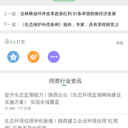
在一些亟待解决的突出问题，比如补偿覆盖范围有限，重点
上一篇：
吉林释放环评改革政策红利 51条举措助推经济发展
不够突出，奖惩力度偏弱，相关主体协调难度大等。从制度
下一篇：
《生态保护补偿条例》颁布，专家：具有里程碑意义
层面看，生态保护补偿相关制度规范散见于一些文件和法
0
人打赏
举报
律、行政法规中，有关内容不够系统全面，亟需制定一部基
础性、综合性行政法规，发挥法治固根本、稳预期、利长远
的作用。
同类行业资讯
正是在这样的背景下，《条例》出台。
提升生态监测能力！陕西出台《生态环境监测网络建设
实施方案》 实现全域覆盖
《条例》对生态保护补偿的概念和方式作了明确规
295
7个月前
定。《条例》规定，生态保护补偿是指通过财政纵向补偿、
生态环境信用评价新规！陕西建立企业环境信用“红黑
地区间横向补偿、市场机制补偿等机制，对按照规定或者约
榜” 实施差异化监管