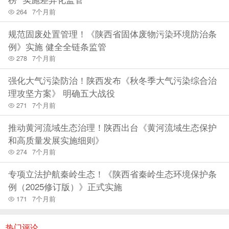
264
7个月前
定开展生态保护的单位和个人予以补偿的激励性制度安排。
规范固废处置管理！《陕西省固体废物污染环境防治条
生态保护补偿可以采取资金补偿、对口协作、产业转移、人
例》实施 健全全链条监管
278
7个月前
才培训、共建园区、购买生态产品和服务等多种补偿方式。
强化大气污染防治！陕西发布《秋冬季大气污染综合治
理攻坚方案》 明确五大战役
对于开展生态保护补偿工作应当遵循的原则，《条
271
7个月前
例》规定，生态保护补偿工作坚持中国共产党的领导，坚持
推动黄河流域生态治理！陕西出台《黄河流域生态保护
政府主导、社会参与、市场调节相结合，坚持激励与约束并
和高质量发展实施细则》
274
7个月前
重，坚持统筹协同推进，坚持生态效益与经济效益、社会效
专项立法护航秦岭生态！《陕西省秦岭生态环境保护条
益相统一。
例（2025修订版）》正式实施
171
7个月前
充分发挥市场机制作用
热门评论