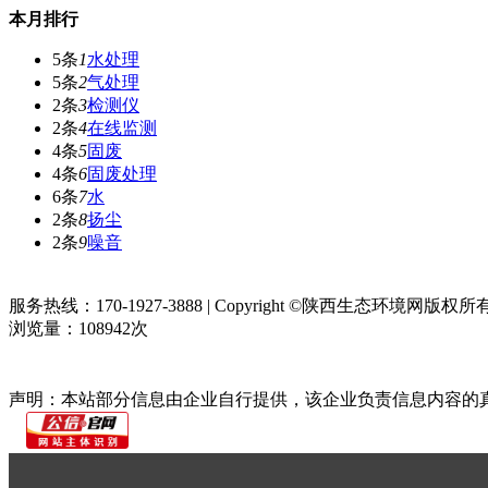
本月排行
5条
1
水处理
5条
2
气处理
2条
3
检测仪
2条
4
在线监测
4条
5
固废
4条
6
固废处理
6条
7
水
2条
8
扬尘
2条
9
噪音
网站首页
关于我们
联系方式
使用协议
版权隐私
网站地图
排名
服务热线：170-1927-3888 | Copyright ©陕西生态环境网版权
浏览量：
108942
次
声明：本站部分信息由企业自行提供，该企业负责信息内容的