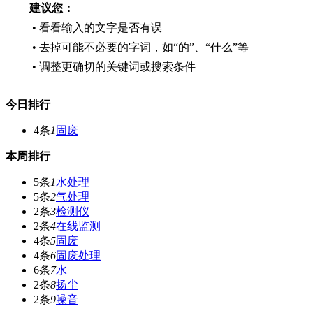
建议您：
• 看看输入的文字是否有误
• 去掉可能不必要的字词，如“的”、“什么”等
• 调整更确切的关键词或搜索条件
今日排行
4条
1
固废
本周排行
5条
1
水处理
5条
2
气处理
2条
3
检测仪
2条
4
在线监测
4条
5
固废
4条
6
固废处理
6条
7
水
2条
8
扬尘
2条
9
噪音